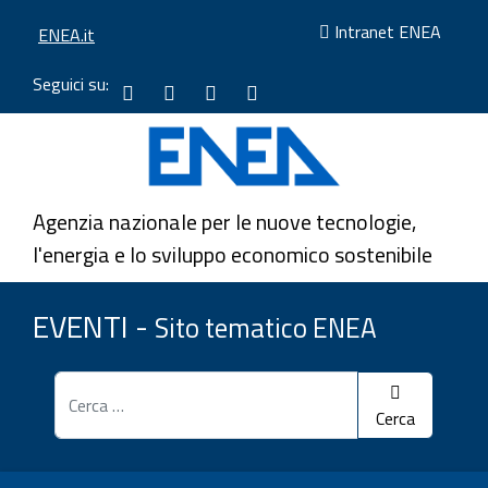
Intranet ENEA
ENEA.it
Vai
Seguici su:
Facebook
ENEA
LINKEDIN
Instagram
al
ENEA
EVENTI
-
-
menu
-
ENEA
ENEA
di
You
navigazione
tube
Agenzia nazionale per le nuove tecnologie,
Vai
Eventi
l'energia e lo sviluppo economico sostenibile
al
ENEA
contenuto
EVENTI -
Sito tematico ENEA
Cerca
Cerca