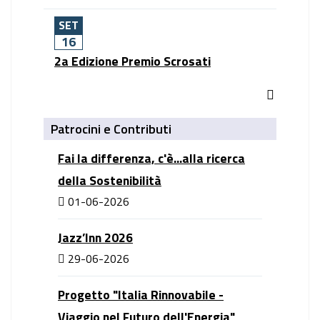
SET
16
2a Edizione Premio Scrosati
fas
fa-
Patrocini e Contributi
rss-
square
Fai la differenza, c'è...alla ricerca
della Sostenibilità
01-06-2026
Jazz’Inn 2026
29-06-2026
Progetto "Italia Rinnovabile -
Viaggio nel Futuro dell'Energia"